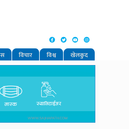
वास
विचार
विश्व
खेलकुद