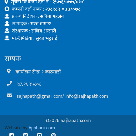
सूचना विभागमा दर्ता नं. :
२५७१/०७७/०७८
कम्पनी दर्ता नम्बर :
२३८९८५ ०७७/०७८
प्रबन्ध निर्देशक :
सबिना महर्जन
सम्पादक :
भरत तामाङ
संस्थापक :
सलिम अन्सारी
मल्टिमिडिया :
सुरज भट्टराई
सम्पर्क
कार्यालय टोखा १ काठमाडौं
९८४१४५५८०८
sajhapath@gmail.com
/
Info@sajhapath.com
©2026 Sajhapath.com
Website by
Appharu.com