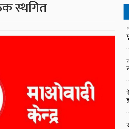
ैठक स्थगित
थ
म
स
स
न
ह
ए