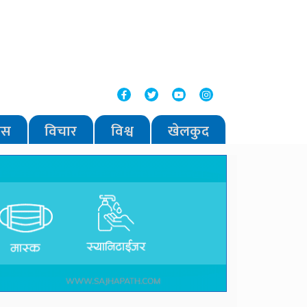
वास
विचार
विश्व
खेलकुद