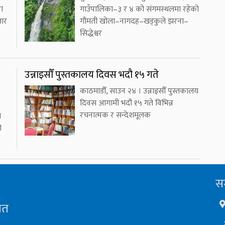
रा
गाउँपालिका–३ र ४ को संगमस्थलमा रहेको
जार
गौमती खोला–नागदह–खड्कुले झरना–
सिद्धेश्वर
उन्नाइसौँ पुस्तकालय दिवस भदौ १५ गते
काठमाडौँ, साउन २४ । उन्नाइसौँ पुस्तकालय
दिवस आगामी भदौ १५ गते विभिन्न
रचनात्मक र सन्देशमूलक
ा
ो
सम
ित