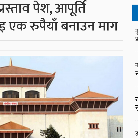
स्ताव पेश, आपूर्ति
ाइ एक रुपैयाँ बनाउन माग
न
प
न
स
र
स
उ