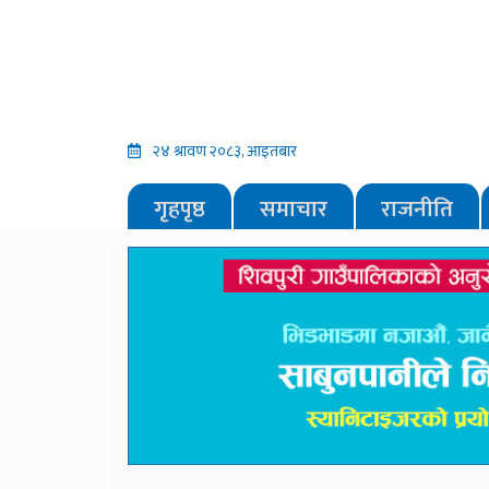
२४ श्रावण २०८३, आइतबार
गृहपृष्ठ
समाचार
राजनीति