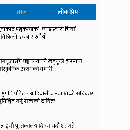
ताजा
लोकप्रिय
ुवाकोट पञ्चकन्याको ‘घ्याङस्वारा चिया’
्रतिकिलो ६ हजार रुपैयाँ
ागपूजासँगै पञ्चकन्याको खड्कुले झरनामा
ांस्कृतिक उत्सवको तयारी
ाष्ट्रपति पौडेल : आदिवासी जनजातिको अधिकार
ुनिश्चित गर्नु राज्यको दायित्व
न्नाइसौँ पुस्तकालय दिवस भदौ १५ गते