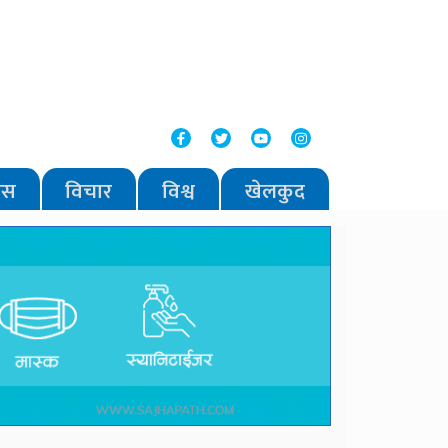
वास
विचार
विश्व
खेलकुद