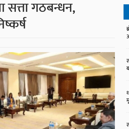
मा सत्ता गठबन्धन,
िष्कर्ष
ब
आ
स
ब
थ
म
स