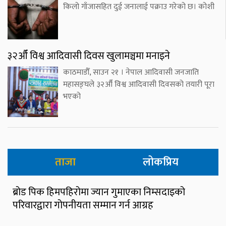
किलो गाँजासहित दुई जनालाई पक्राउ गरेको छ। कोशी
३२औँ विश्व आदिवासी दिवस खुलामञ्चमा मनाइने
काठमाडौँ, साउन २१ । नेपाल आदिवासी जनजाति
महासङ्घले ३२औँ विश्व आदिवासी दिवसको तयारी पूरा
भएको
ताजा
लोकप्रिय
ब्रोड पिक हिमपहिरोमा ज्यान गुमाएका निम्सदाइको
परिवारद्वारा गोपनीयता सम्मान गर्न आग्रह