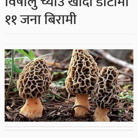
विषालु च्याउ खाँदा डोटीमा
११ जना बिरामी