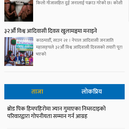
किलो गाँजासहित दुई जनालाई पक्राउ गरेको छ। कोशी
३२औँ विश्व आदिवासी दिवस खुलामञ्चमा मनाइने
काठमाडौँ, साउन २१ । नेपाल आदिवासी जनजाति
महासङ्घले ३२औँ विश्व आदिवासी दिवसको तयारी पूरा
भएको
ताजा
लोकप्रिय
ब्रोड पिक हिमपहिरोमा ज्यान गुमाएका निम्सदाइको
परिवारद्वारा गोपनीयता सम्मान गर्न आग्रह