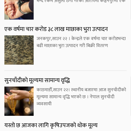
भन्दै रकम असुली ठगी गरेको आरोपमा कञ्चनपुरमा एक
एक वर्षमा चार करोड ३८ लाख माछाका भुरा उत्पादन
जनकपुर,साउन २२ । केन्द्रले एक वर्षमा चार करोडभन्दा
बढी माछाका भुरा उत्पादन गरी बिक्री वितरण
सुनचाँदीको मूल्यमा सामान्य वृद्धि
काठमाडौँ,साउन २२। स्थानीय बजारमा आज सुनचाँदीको
मूल्यमा सामान्य वृद्धि भएको छ । नेपाल सुनचाँदी
व्यवसायी
यस्तो छ आजका लागि कृषिउपजको थोक मूल्य