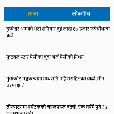
ताजा
लोकप्रिय
दुप्चेश्वर धामको भेटी शनिबार दुई लाख १७ हजार रुपैयाँभन्दा
बढी
फुटबल स्टार मेसीका बुबा जर्ज मेसीको निधन
नुवाकोट पञ्चकन्यामा मध्यराति पहिरोसहितको बाढी, तीन
घरमा क्षति
ढोरपाटनमा पर्यटकको चहलपहल बढ्यो, एक वर्षमै पुगे ३७
हजारभन्दा बढी