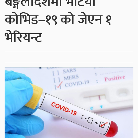
बङ्गलादेशमा भेटियो
कोभिड–१९ को जेएन १
भेरियन्ट