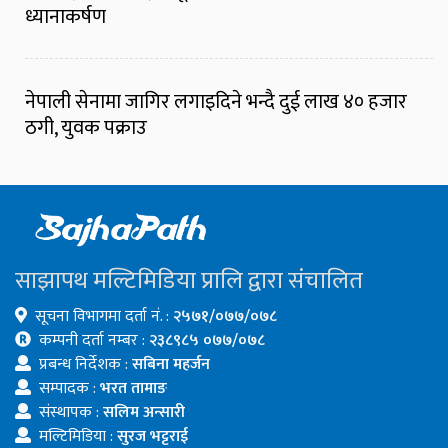
ध्यानाकर्षण
नेपाली सेनामा जागिर लगाइदिने भन्दै दुई लाख ४० हजार
ठगी, युवक पक्राउ
साझापथ मल्टिमिडिया प्रालि द्वारा संचालित
सूचना विभागमा दर्ता नं. :
२५७१/०७७/०७८
कम्पनी दर्ता नम्बर :
२३८९८५ ०७७/०७८
प्रबन्ध निर्देशक :
सबिना महर्जन
सम्पादक :
भरत तामाङ
संस्थापक :
सलिम अन्सारी
मल्टिमिडिया :
सुरज भट्टराई