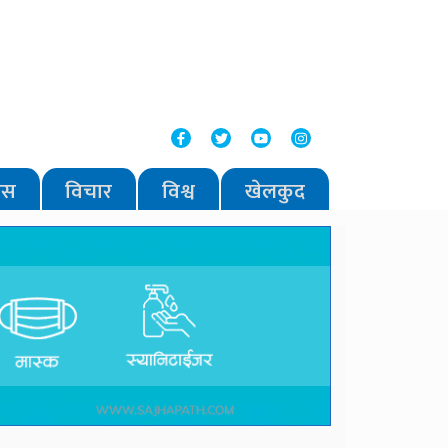
वास
विचार
विश्व
खेलकुद