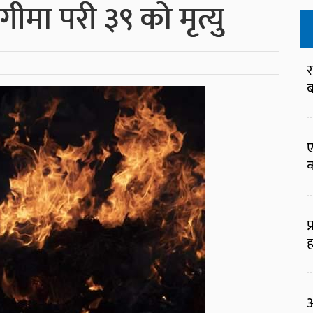
ा परी ३९ को मृत्यु
र
ब
ए
क
प
ह
आ