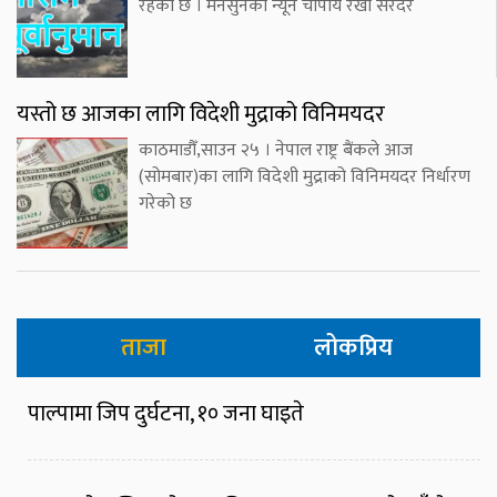
रहेको छ । मनसुनको न्यून चापीय रेखा सरदर
यस्तो छ आजका लागि विदेशी मुद्राको विनिमयदर
काठमाडौँ,साउन २५ । नेपाल राष्ट्र बैंकले आज
(सोमबार)का लागि विदेशी मुद्राको विनिमयदर निर्धारण
गरेको छ
ताजा
लोकप्रिय
पाल्पामा जिप दुर्घटना, १० जना घाइते