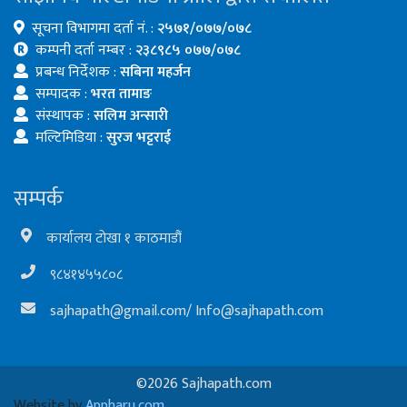
सूचना विभागमा दर्ता नं. :
२५७१/०७७/०७८
कम्पनी दर्ता नम्बर :
२३८९८५ ०७७/०७८
प्रबन्ध निर्देशक :
सबिना महर्जन
सम्पादक :
भरत तामाङ
संस्थापक :
सलिम अन्सारी
मल्टिमिडिया :
सुरज भट्टराई
सम्पर्क
कार्यालय टोखा १ काठमाडौं
९८४१४५५८०८
sajhapath@gmail.com
/
Info@sajhapath.com
©2026 Sajhapath.com
Website by
Appharu.com