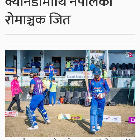
क्यानडामाथि नेपालको
रोमाञ्चक जित