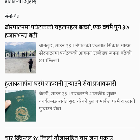
प्रतिक्रिया दिनुहोस्
संबन्धित
ढोरपाटनमा पर्यटकको चहलपहल बढ्यो, एक वर्षमै पुगे ३७
हजारभन्दा बढी
बागलुङ, साउन २३ । नेपालको एकमात्र सिकार आरक्ष
ढोरपाटनमा पर्यटकको आगमन उल्लेख्य रूपमा बढेको
छ।पछिल्लो
हुलाकमार्फत घरमै राहदानी पुर्‍याउने सेवा प्रभावकारी
बैतडी, साउन २३ । सरकारले शासकीय सुधार
कार्यक्रमअन्तर्गत सुरु गरेको हुलाकमार्फत घरमै राहदानी
पुर्‍याउने सेवा
चार क्विन्टल १८ किलो गाँजासहित चार जना पक्राउ