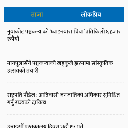
ताजा
लोकप्रिय
नुवाकोट पञ्चकन्याको ‘घ्याङस्वारा चिया’ प्रतिकिलो ६ हजार
रुपैयाँ
नागपूजासँगै पञ्चकन्याको खड्कुले झरनामा सांस्कृतिक
उत्सवको तयारी
राष्ट्रपति पौडेल : आदिवासी जनजातिको अधिकार सुनिश्चित
गर्नु राज्यको दायित्व
उन्नाइसौँ पुस्तकालय दिवस भदौ १५ गते