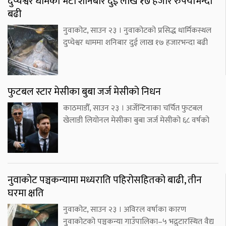
दुप्चेश्वर धामको भेटी शनिबार दुई लाख १७ हजार रुपैयाँभन्दा
बढी
नुवाकोट, साउन २३ । नुवाकोटको प्रसिद्ध धार्मिकस्थल
दुप्चेश्वर धाममा शनिबार दुई लाख १७ हजारभन्दा बढी
फुटबल स्टार मेसीका बुबा जर्ज मेसीको निधन
काठमाडौँ, साउन २३ । अर्जेन्टिनाका चर्चित फुटबल
खेलाडी लियोनल मेसीका बुबा जर्ज मेसीको ६८ वर्षको
नुवाकोट पञ्चकन्यामा मध्यराति पहिरोसहितको बाढी, तीन
घरमा क्षति
नुवाकोट, साउन २३ । अविरल वर्षाका कारण
नुवाकोटको पञ्चकन्या गाउँपालिका–५ भद्रुटारस्थित वैद्य