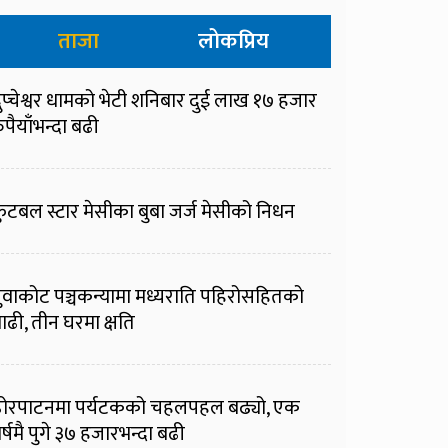
ताजा
लोकप्रिय
ुप्चेश्वर धामको भेटी शनिबार दुई लाख १७ हजार
ुपैयाँभन्दा बढी
ुटबल स्टार मेसीका बुबा जर्ज मेसीको निधन
ुवाकोट पञ्चकन्यामा मध्यराति पहिरोसहितको
ाढी, तीन घरमा क्षति
ोरपाटनमा पर्यटकको चहलपहल बढ्यो, एक
र्षमै पुगे ३७ हजारभन्दा बढी