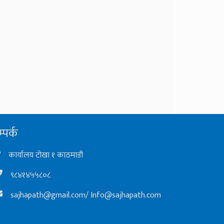
्पर्क
कार्यालय टोखा १ काठमाडौं
९८४१४५५८०८
sajhapath@gmail.com
/
Info@sajhapath.com