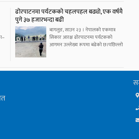
ढोरपाटनमा पर्यटकको चहलपहल बढ्यो, एक वर्षमै
पुगे ३७ हजारभन्दा बढी
बागलुङ, साउन २३ । नेपालको एकमात्र
का–
सिकार आरक्ष ढोरपाटनमा पर्यटकको
आगमन उल्लेख्य रूपमा बढेको छ।पछिल्लो
सम
ित