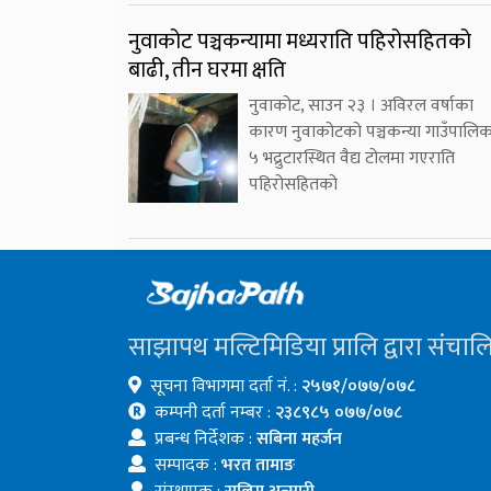
नुवाकोट पञ्चकन्यामा मध्यराति पहिरोसहितको
बाढी, तीन घरमा क्षति
नुवाकोट, साउन २३ । अविरल वर्षाका
कारण नुवाकोटको पञ्चकन्या गाउँपालि
५ भद्रुटारस्थित वैद्य टोलमा गएराति
पहिरोसहितको
साझापथ मल्टिमिडिया प्रालि द्वारा संचाल
सूचना विभागमा दर्ता नं. :
२५७१/०७७/०७८
कम्पनी दर्ता नम्बर :
२३८९८५ ०७७/०७८
प्रबन्ध निर्देशक :
सबिना महर्जन
सम्पादक :
भरत तामाङ