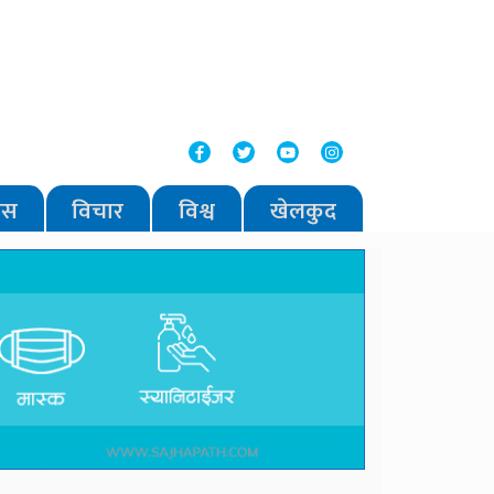
वास
विचार
विश्व
खेलकुद