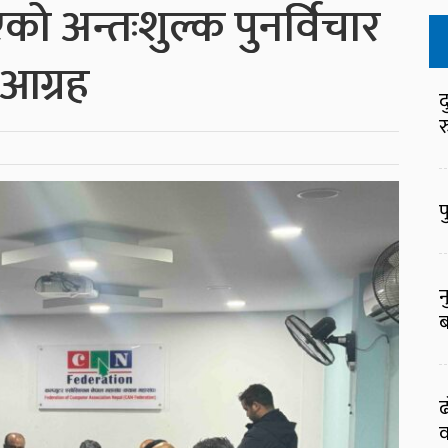
 अन्तःशुल्क पुनर्विचार
 आग्रह
द
र
फ
न
ब
ढ
व