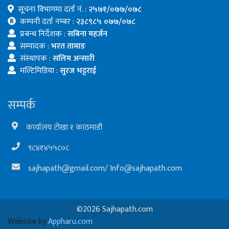
सूचना विभागमा दर्ता नं. :
२५७१/०७७/०७८
कम्पनी दर्ता नम्बर :
२३८९८५ ०७७/०७८
प्रबन्ध निर्देशक :
सबिना महर्जन
सम्पादक :
भरत तामाङ
संस्थापक :
सलिम अन्सारी
मल्टिमिडिया :
सुरज भट्टराई
सम्पर्क
कार्यालय टोखा १ काठमाडौं
९८४१४५५८०८
sajhapath@gmail.com
/
Info@sajhapath.com
©2026 Sajhapath.com
Website by
Appharu.com