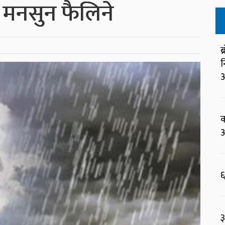
मनसुन फैलिने
ब
न
आ
क
आ
६
३