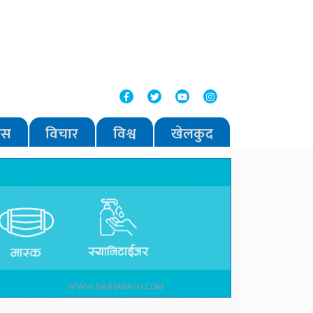
वास
विचार
विश्व
खेलकुद