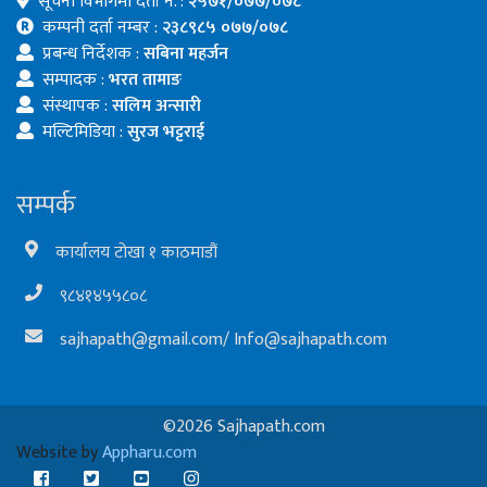
सूचना विभागमा दर्ता नं. :
२५७१/०७७/०७८
कम्पनी दर्ता नम्बर :
२३८९८५ ०७७/०७८
प्रबन्ध निर्देशक :
सबिना महर्जन
सम्पादक :
भरत तामाङ
संस्थापक :
सलिम अन्सारी
मल्टिमिडिया :
सुरज भट्टराई
सम्पर्क
कार्यालय टोखा १ काठमाडौं
९८४१४५५८०८
sajhapath@gmail.com
/
Info@sajhapath.com
©2026 Sajhapath.com
Website by
Appharu.com