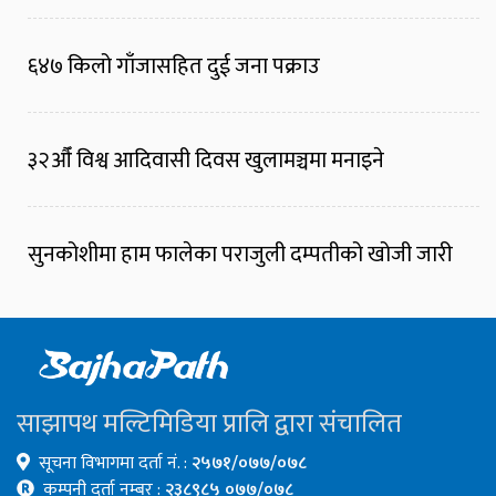
६४७ किलो गाँजासहित दुई जना पक्राउ
३२औँ विश्व आदिवासी दिवस खुलामञ्चमा मनाइने
सुनकोशीमा हाम फालेका पराजुली दम्पतीको खोजी जारी
साझापथ मल्टिमिडिया प्रालि द्वारा संचालित
सूचना विभागमा दर्ता नं. :
२५७१/०७७/०७८
कम्पनी दर्ता नम्बर :
२३८९८५ ०७७/०७८