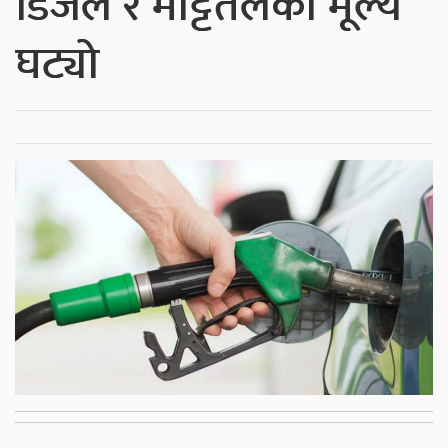
डिजेल र मट्टितेलको मूल्य
घट्यो