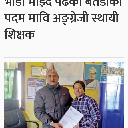
भाँडा माझ्दै पढेका बैतडीका
पदम मावि अङ्ग्रेजी स्थायी
शिक्षक