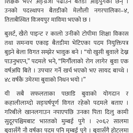
शिक्षक भएर अङ्ग्रेजी पढाउन बैतडी आइपुगेका छन् ।
उनको पदस्थापन बैतडीको मेलौली नगरपालिका–४,
तिताबैस्थित विजयपुर माविमा भएको छ ।
बुसर्ट, खैरो पाइन्ट र कालो उनीको टोपीमा शिक्षा विकास
तथा समन्वय एकाइ बैतडीमा भेटिएका पदम नियुक्तिपत्र
बुझ्ने बेला विगत सम्झेर भावुक बने । “यो खुसी बुवाले देख्न
पाउनुभएन,” पदमले भने, “मिर्गौलाको रोग लागेर बुवा एक
वर्षअघि बिते । उपचार गर्ने खर्च भएको भए सायद बाच्थे ।
४८ वर्षकै उमेरमा बुवाको निधन भयो ।”
यी सबै सफलताका पछाडि बुवाको योगदान र
कहालीलाग्दो सङ्घर्षपूर्ण विगत रहेको पदमले बताए ।
गरिबीले खानलगाउन नपाएपछि उनका पिता दिलु कामी
सुदूरपश्चिमबाट भारतको मुम्बई पुगे । २०६२ सालमा
बुवासँगै नौ वर्षका पदम पनि मुम्बई पुगे । बुवासँगै होटलमा