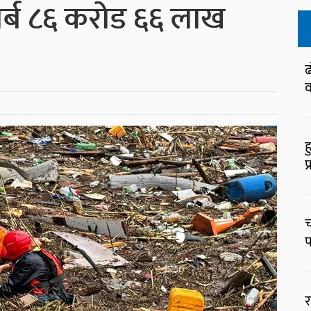
अर्ब ८६ करोड ६६ लाख
ढ
व
ह
प
च
प
र