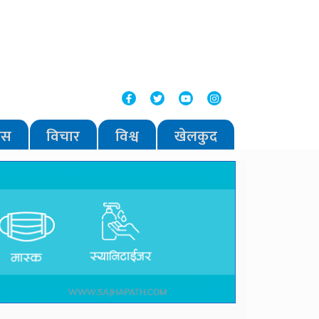
वास
विचार
विश्व
खेलकुद