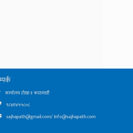
्पर्क
कार्यालय टोखा १ काठमाडौं
९८४१४५५८०८
sajhapath@gmail.com
/
Info@sajhapath.com