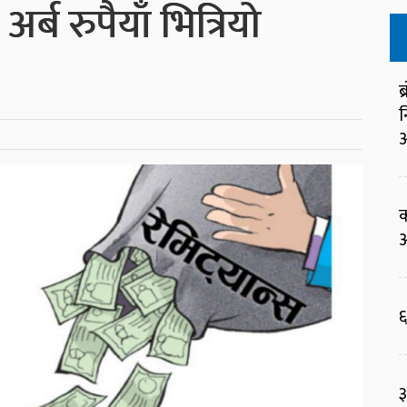
र्ब रुपैयाँ भित्रियो
ब
न
आ
क
आ
६
३