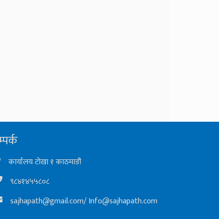
्पर्क
कार्यालय टोखा १ काठमाडौं
९८४१४५५८०८
sajhapath@gmail.com
/
Info@sajhapath.com