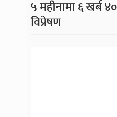
५ महीनामा ६ खर्ब ४० अ
विप्रेषण