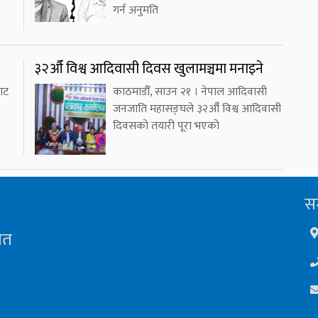
गर्न अनुमति
३२औँ विश्व आदिवासी दिवस खुलामञ्चमा मनाइने
ाट
काठमाडौँ, साउन २१ । नेपाल आदिवासी
जनजाति महासङ्घले ३२औँ विश्व आदिवासी
दिवसको तयारी पूरा भएको
सम
ित