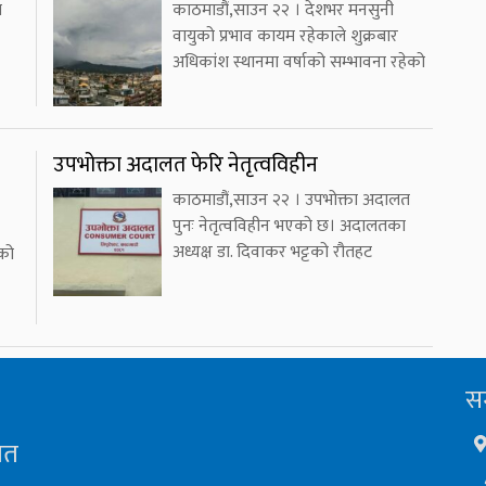
ा
काठमाडौं,साउन २२ । देशभर मनसुनी
वायुको प्रभाव कायम रहेकाले शुक्रबार
अधिकांश स्थानमा वर्षाको सम्भावना रहेको
उपभोक्ता अदालत फेरि नेतृत्वविहीन
काठमाडौं,साउन २२ । उपभोक्ता अदालत
पुनः नेतृत्वविहीन भएको छ। अदालतका
अध्यक्ष डा. दिवाकर भट्टको रौतहट
ाको
सम
ित