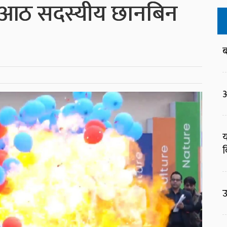
ा: आठ सदस्यीय छानबिन
ब
आ
य
व
उ