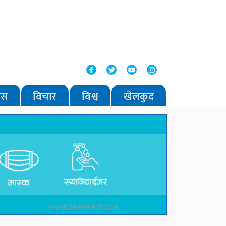
वास
विचार
विश्व
खेलकुद