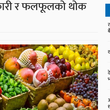
ारी र फलफूलको थोक
र
ब
ख
द
भ
आ
१