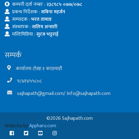
कम्पनी दर्ता नम्बर :
२३८९८५ ०७७/०७८
प्रबन्ध निर्देशक :
सबिना महर्जन
सम्पादक :
भरत तामाङ
संस्थापक :
सलिम अन्सारी
मल्टिमिडिया :
सुरज भट्टराई
सम्पर्क
कार्यालय टोखा १ काठमाडौं
९८४१४५५८०८
sajhapath@gmail.com
/
Info@sajhapath.com
©2026 Sajhapath.com
Website by
Appharu.com