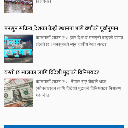
विशेषगरी
मनसुन सक्रिय, देशका केही स्थानमा भारी वर्षाको पूर्वानुमान
काठमाडौँ,साउन २५। हाल देशभर मनसुनी वायुको प्रभाव
रहेको छ । मनसुनको न्यून चापीय रेखा सरदर
यस्तो छ आजका लागि विदेशी मुद्राको विनिमयदर
काठमाडौँ,साउन २५ । नेपाल राष्ट्र बैंकले आज
(सोमबार)का लागि विदेशी मुद्राको विनिमयदर निर्धारण
गरेको छ