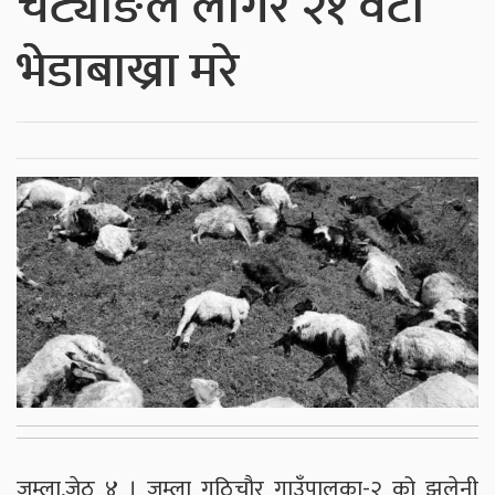
चट्याङले लागेर २१ वटा
भेडाबाख्रा मरे
जुम्ला,जेठ ४ । जुम्ला गुठिचौर गाउँपालका-२ को झुलेनी