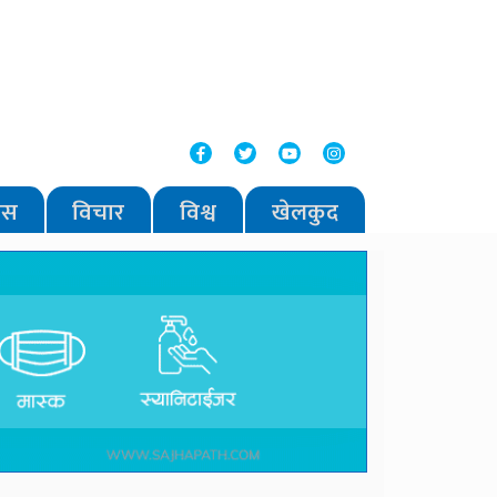
वास
विचार
विश्व
खेलकुद