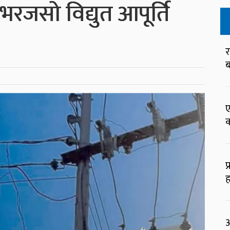
रजसो विद्युत आपूर्ति
र
ब
ए
क
प
ह
आ