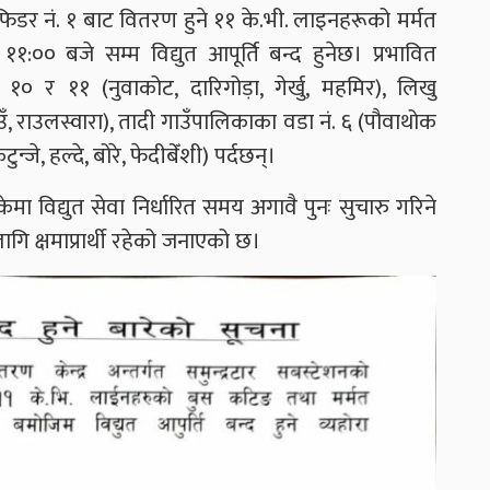
 फिडर नं. १ बाट वितरण हुने ११ के.भी. लाइनहरूको मर्मत
:०० बजे सम्म विद्युत आपूर्ति बन्द हुनेछ। प्रभावित
 १० र ११ (नुवाकोट, दारिगोड़ा, गेर्खु, महमिर), लिखु
ाउँ, राउलस्वारा), तादी गाउँपालिकाका वडा नं. ६ (पौवाथोक
ुन्जे, हल्दे, बोरे, फेदीबेँशी) पर्दछन्।
ेमा विद्युत सेवा निर्धारित समय अगावै पुनः सुचारु गरिने
ि क्षमाप्रार्थी रहेको जनाएको छ।