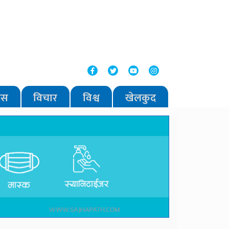
वास
विचार
विश्व
खेलकुद