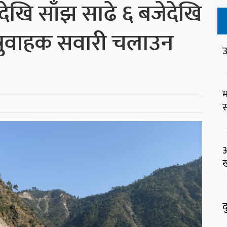
ेखि साँझ साढे ६ बजेदेखि
त्रुवाहक सवारी चलाउन
उ
म
स
ख
द