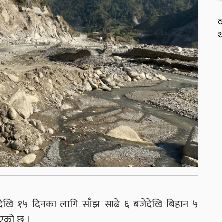
व
थ
देखि १५ दिनका लागि साँझ साढे ६ बजेदेखि बिहान ५
इएको छ ।