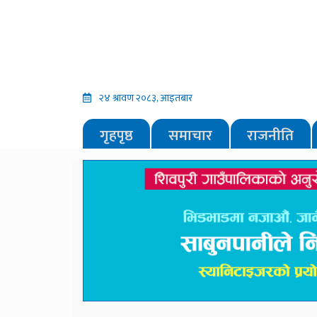
२४ श्रावण २०८३, आइतबार
गृहपृष्ठ
समाचार
राजनीति