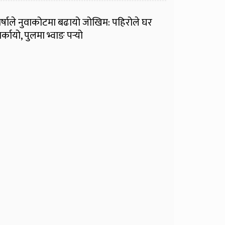
र्षाले नुवाकोटमा बढायो जोखिम: पहिरोले घर
र्कायो, पुलमा भ्वाङ पर्‍यो