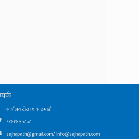
्पर्क
कार्यालय टोखा १ काठमाडौं
९८४१४५५८०८
sajhapath@gmail.com
/
Info@sajhapath.com