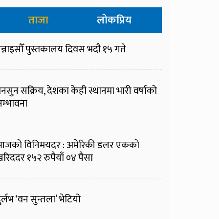
ताजा
लोकप्रिय
न्नाइसौँ पुस्तकालय दिवस भदौ १५ गते
नसुन सक्रिय, देशका केही स्थानमा भारी वर्षाको
म्भावना
आजको विनिमयदर : अमेरिकी डलर एकको
रिददर १५२ रुपैयाँ ०४ पैसा
ुर्लभ ‘वन सुन्तला’ भेटियो