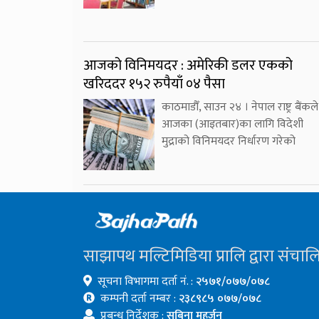
आजको विनिमयदर : अमेरिकी डलर एकको
खरिददर १५२ रुपैयाँ ०४ पैसा
काठमाडौँ, साउन २४ । नेपाल राष्ट्र बैंकले
आजका (आइतबार)का लागि विदेशी
मुद्राको विनिमयदर निर्धारण गरेको
साझापथ मल्टिमिडिया प्रालि द्वारा संचाल
सूचना विभागमा दर्ता नं. :
२५७१/०७७/०७८
कम्पनी दर्ता नम्बर :
२३८९८५ ०७७/०७८
प्रबन्ध निर्देशक :
सबिना महर्जन