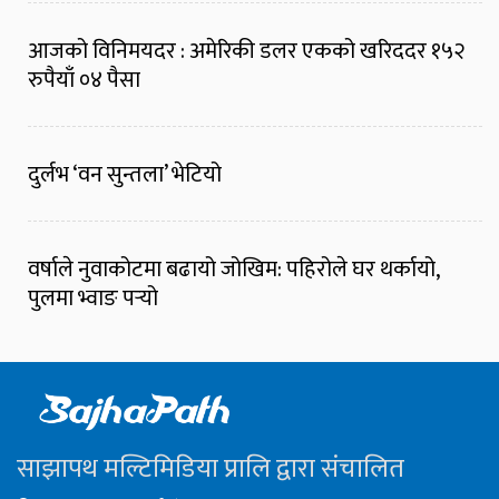
आजको विनिमयदर : अमेरिकी डलर एकको खरिददर १५२
रुपैयाँ ०४ पैसा
दुर्लभ ‘वन सुन्तला’ भेटियो
वर्षाले नुवाकोटमा बढायो जोखिम: पहिरोले घर थर्कायो,
पुलमा भ्वाङ पर्‍यो
साझापथ मल्टिमिडिया प्रालि द्वारा संचालित