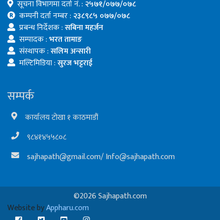
सूचना विभागमा दर्ता नं. :
२५७१/०७७/०७८
कम्पनी दर्ता नम्बर :
२३८९८५ ०७७/०७८
प्रबन्ध निर्देशक :
सबिना महर्जन
सम्पादक :
भरत तामाङ
संस्थापक :
सलिम अन्सारी
मल्टिमिडिया :
सुरज भट्टराई
सम्पर्क
कार्यालय टोखा १ काठमाडौं
९८४१४५५८०८
sajhapath@gmail.com
/
Info@sajhapath.com
©2026 Sajhapath.com
Website by
Appharu.com