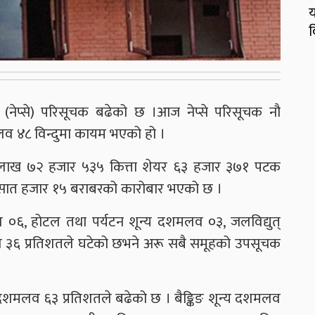
य
व
ज (नेप्से) परिसूचक बढेको छ ।आज नेप्से परिसूचक नौ
व ४८ विन्दुमा कायम भएको हो ।
लाख ७२ हजार ५३५ कित्ता शेयर ६३ हजार ३७१ पटक
ाख सात हजार १५ बराबरको कारोबार भएको छ ।
०६, होटल तथा पर्यटन शून्य दशमलव ०३, जलविद्युत्
 ३६ प्रतिशतले घटेको छभने अरू सबै समूहको उपसूचक
क दशमलव ६३ प्रतिशतले बढेको छ । बैङ्किङ शून्य दशमलव