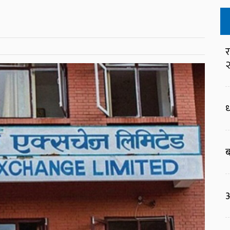
र
२
ध
ब
आ