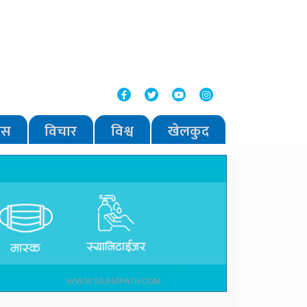
वास
विचार
विश्व
खेलकुद