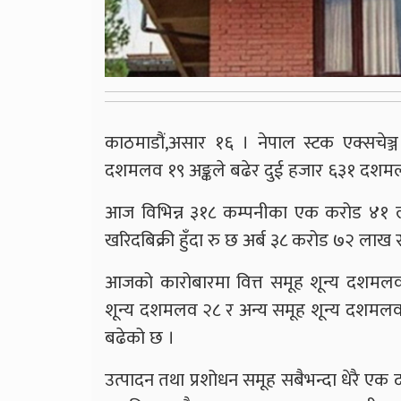
काठमाडौं,असार १६ । नेपाल स्टक एक्सचेञ्
दशमलव १९ अङ्कले बढेर दुई हजार ६३१ दशमल
आज विभिन्न ३१८ कम्पनीका एक करोड ४१ 
खरिदबिक्री हुँदा रु छ अर्ब ३८ करोड ७२ ल
आजको कारोबारमा वित्त समूह शून्य दशमलव 
शून्य दशमलव २८ र अन्य समूह शून्य दशमलव
बढेको छ ।
उत्पादन तथा प्रशोधन समूह सबैभन्दा धेरै ए