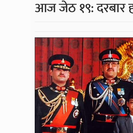
आज जेठ १९: दरबार ह