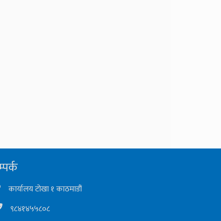
्पर्क
कार्यालय टोखा १ काठमाडौं
९८४१४५५८०८