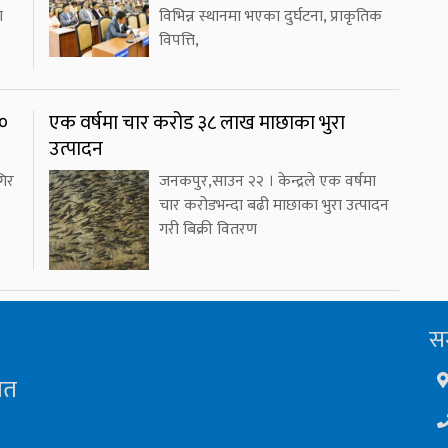
ा
विभिन्न स्थानमा भएका दुर्घटना, प्राकृतिक
विपत्ति,
४०
एक वर्षमा चार करोड ३८ लाख माछाका भुरा
उत्पादन
गिर
जनकपुर,साउन २२ । केन्द्रले एक वर्षमा
चार करोडभन्दा बढी माछाका भुरा उत्पादन
गरी बिक्री वितरण
सम
ित