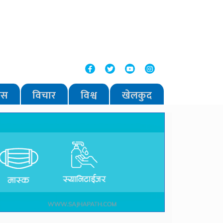
वास
विचार
विश्व
खेलकुद