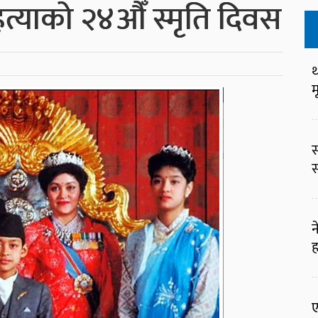
त्याको २४औँ स्मृति दिवस
थ
म
स
स
न
ह
ए