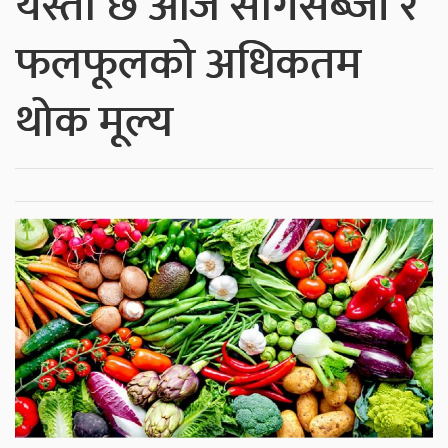
यस्तो छ आज सागसब्जी र
फलफूलको अधिकतम
थोक मूल्य