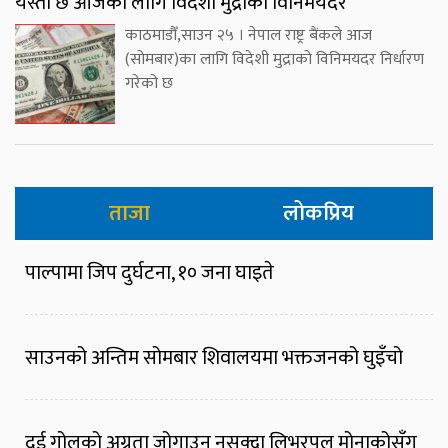
यस्तो छ आजका लागि विदेशी मुद्राको विनिमयदर
काठमाडौँ,साउन २५ । नेपाल राष्ट्र बैंकले आज
(सोमबार)का लागि विदेशी मुद्राको विनिमयदर निर्धारण
गरेको छ
ताजा
लोकप्रिय
पाल्पामा जिप दुर्घटना, १० जना घाइते
साउनको अन्तिम सोमबार शिवालयमा भक्तजनको घुइँचो
दुई गोलको अग्रता जोगाउन नसक्दा लिभरपुल मोनाकोसँग