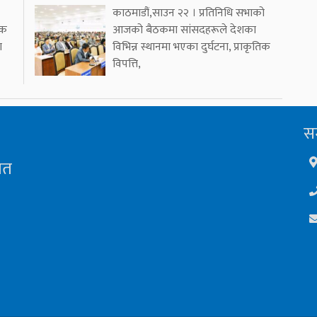
काठमाडौं,साउन २२ । प्रतिनिधि सभाको
एक
आजको बैठकमा सांसदहरूले देशका
ा
विभिन्न स्थानमा भएका दुर्घटना, प्राकृतिक
विपत्ति,
सम
ित