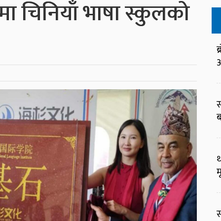
मा चिनियाँ भाषा स्कुलको
ब
आ
स
ब
थ
म
स