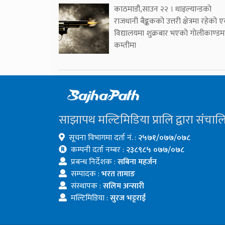
काठमाडौं,साउन २२ । थाइल्यान्डको
राजधानी बैङ्ककको उत्तरी क्षेत्रमा रहेको 
विद्यालयमा शुक्रबार भएको गोलीकाण्डम
कम्तीमा
साझापथ मल्टिमिडिया प्रालि द्वारा संचाल
सूचना विभागमा दर्ता नं. :
२५७१/०७७/०७८
कम्पनी दर्ता नम्बर :
२३८९८५ ०७७/०७८
प्रबन्ध निर्देशक :
सबिना महर्जन
सम्पादक :
भरत तामाङ
संस्थापक :
सलिम अन्सारी
मल्टिमिडिया :
सुरज भट्टराई