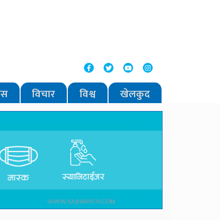
वास
विचार
विश्व
खेलकुद