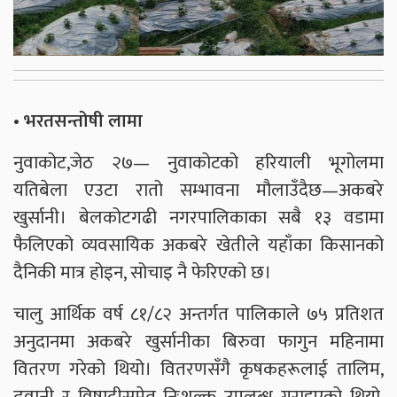
• भरतसन्तोषी लामा
नुवाकोट,जेठ २७— नुवाकोटको हरियाली भूगोलमा
यतिबेला एउटा रातो सम्भावना मौलाउँदैछ—अकबरे
खुर्सानी। बेलकोटगढी नगरपालिकाका सबै १३ वडामा
फैलिएको व्यवसायिक अकबरे खेतीले यहाँका किसानको
दैनिकी मात्र होइन, सोचाइ नै फेरिएको छ।
चालु आर्थिक वर्ष ८१/८२ अन्तर्गत पालिकाले ७५ प्रतिशत
अनुदानमा अकबरे खुर्सानीका बिरुवा फागुन महिनामा
वितरण गरेको थियो। वितरणसँगै कृषकहरूलाई तालिम,
ढुवानी र विषादीसमेत निःशुल्क उपलब्ध गराइएको थियो,