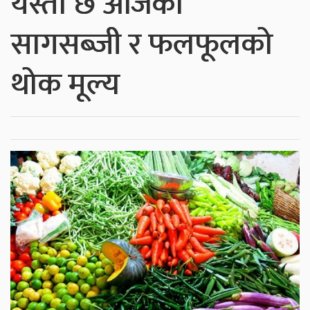
यस्तो छ आजको
सागसब्जी र फलफूलको
थोक मूल्य