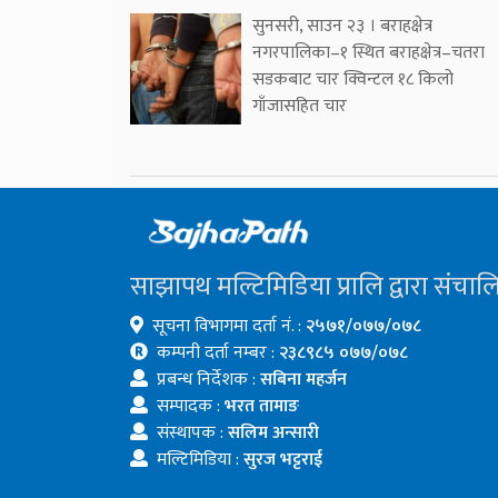
सुनसरी, साउन २३ । बराहक्षेत्र
नगरपालिका–१ स्थित बराहक्षेत्र–चतरा
सडकबाट चार क्विन्टल १८ किलो
गाँजासहित चार
साझापथ मल्टिमिडिया प्रालि द्वारा संचाल
सूचना विभागमा दर्ता नं. :
२५७१/०७७/०७८
कम्पनी दर्ता नम्बर :
२३८९८५ ०७७/०७८
प्रबन्ध निर्देशक :
सबिना महर्जन
सम्पादक :
भरत तामाङ
संस्थापक :
सलिम अन्सारी
मल्टिमिडिया :
सुरज भट्टराई