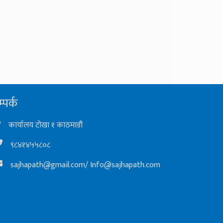
्पर्क
कार्यालय टोखा १ काठमाडौं
९८४१४५५८०८
sajhapath@gmail.com
/
Info@sajhapath.com