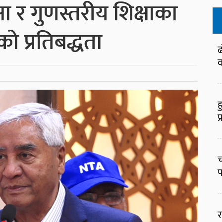
ा र गुणस्तरीय शिक्षाका
को प्रतिबद्धता
ढ
व
ह
प
च
प
र