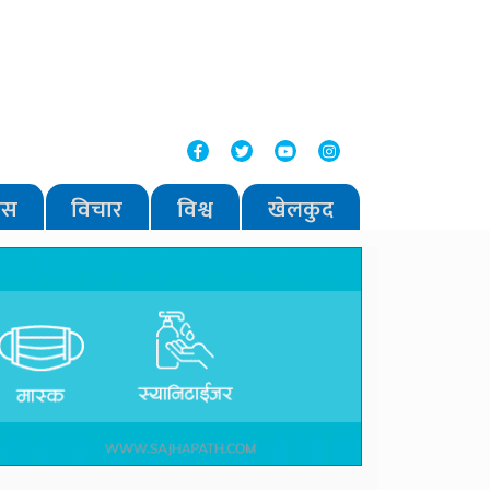
वास
विचार
विश्व
खेलकुद