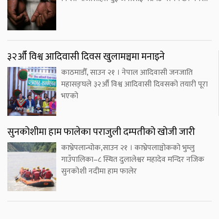
३२औँ विश्व आदिवासी दिवस खुलामञ्चमा मनाइने
काठमाडौँ, साउन २१ । नेपाल आदिवासी जनजाति
महासङ्घले ३२औँ विश्व आदिवासी दिवसको तयारी पूरा
भएको
सुनकोशीमा हाम फालेका पराजुली दम्पतीको खोजी जारी
काभ्रेपलान्चोक,साउन २१ । काभ्रेपलाञ्चोकको भुम्लु
गाउँपालिका–८ स्थित दुलालेश्वर महादेव मन्दिर नजिक
सुनकोशी नदीमा हाम फालेर