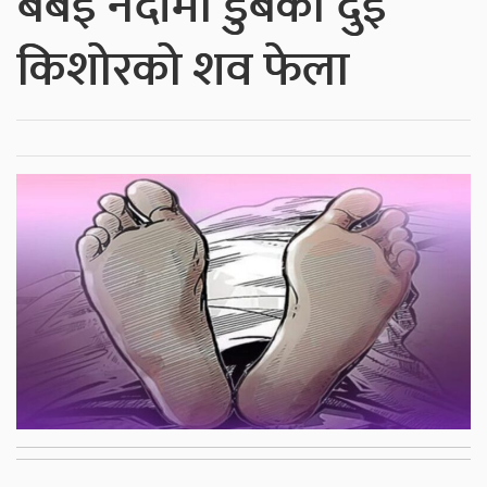
बबई नदीमा डुबेका दुई
किशोरको शव फेला