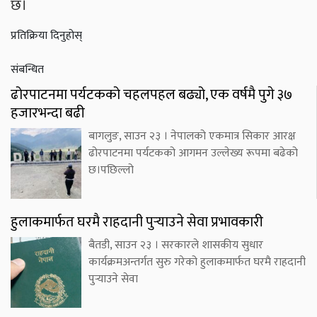
छ।
प्रतिक्रिया दिनुहोस्
संबन्धित
ढोरपाटनमा पर्यटकको चहलपहल बढ्यो, एक वर्षमै पुगे ३७
हजारभन्दा बढी
बागलुङ, साउन २३ । नेपालको एकमात्र सिकार आरक्ष
ढोरपाटनमा पर्यटकको आगमन उल्लेख्य रूपमा बढेको
छ।पछिल्लो
हुलाकमार्फत घरमै राहदानी पुर्‍याउने सेवा प्रभावकारी
बैतडी, साउन २३ । सरकारले शासकीय सुधार
कार्यक्रमअन्तर्गत सुरु गरेको हुलाकमार्फत घरमै राहदानी
पुर्‍याउने सेवा