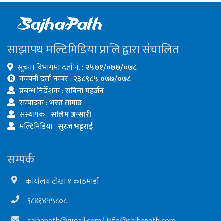
साझापथ मल्टिमिडिया प्रालि द्वारा संचालित
सूचना विभागमा दर्ता नं. :
२५७१/०७७/०७८
कम्पनी दर्ता नम्बर :
२३८९८५ ०७७/०७८
प्रबन्ध निर्देशक :
सबिना महर्जन
सम्पादक :
भरत तामाङ
संस्थापक :
सलिम अन्सारी
मल्टिमिडिया :
सुरज भट्टराई
सम्पर्क
कार्यालय टोखा १ काठमाडौं
९८४१४५५८०८
sajhapath@gmail.com
/
Info@sajhapath.com