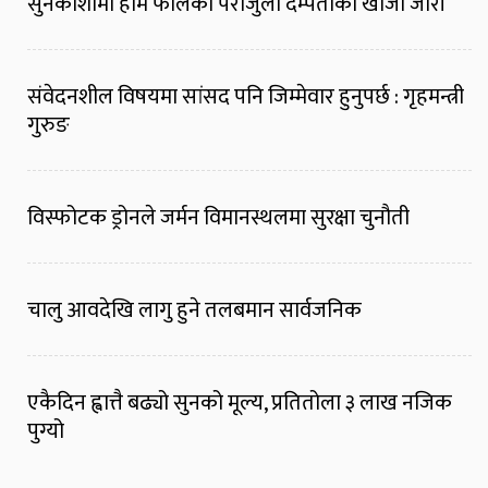
सुनकोशीमा हाम फालेका पराजुली दम्पतीको खोजी जारी
संवेदनशील विषयमा सांसद पनि जिम्मेवार हुनुपर्छ : गृहमन्त्री
गुरुङ
विस्फोटक ड्रोनले जर्मन विमानस्थलमा सुरक्षा चुनौती
चालु आवदेखि लागु हुने तलबमान सार्वजनिक
एकैदिन ह्वात्तै बढ्यो सुनको मूल्य, प्रतितोला ३ लाख नजिक
पुग्यो