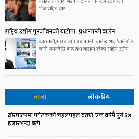
बराहक्षेत्र–चतरा सडकबाट चार क्विन्टल १८ किलो
गाँजासहित चार
राष्ट्रिय उद्योग पुनर्जीवनको बाटोमा : प्रधानमन्त्री बालेन
काठमाडौँ,साउन २३ । प्रधानमन्त्री बालेन्द्र शाह ‘बालेन’ले
लामो समयदेखि बन्द तथा घाटामा रहेका राष्ट्रिय उद्योग
ताजा
लोकप्रिय
ढोरपाटनमा पर्यटकको चहलपहल बढ्यो, एक वर्षमै पुगे ३७
हजारभन्दा बढी