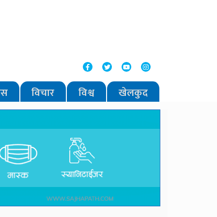
वास
विचार
विश्व
खेलकुद