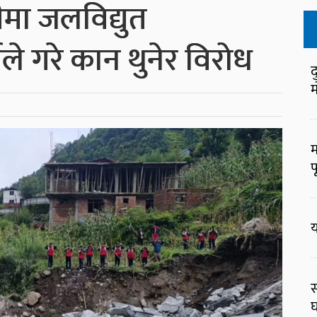
ीमा जलविद्युत
्थीले गरे कान थुनेर विरोध
द
म
म
प
य
स
घ