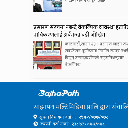
घाटामा रहेका राष्ट्रिय उद्योग
प्रसारण संरचना नबन्दै वैकल्पिक व्यवस्था हटाउँ
प्राधिकरणलाई अर्बभन्दा बढी जोखिम
काठमाडौँ,साउन २३ । प्रसारण लाइन तथ
सबस्टेसन पूर्णरूपमा निर्माण सम्पन्न नभ
विद्युत् उत्पादकसँगको सहमतिअनुसार
वैकल्पिक
साझापथ मल्टिमिडिया प्रालि द्वारा संचाल
सूचना विभागमा दर्ता नं. :
२५७१/०७७/०७८
कम्पनी दर्ता नम्बर :
२३८९८५ ०७७/०७८