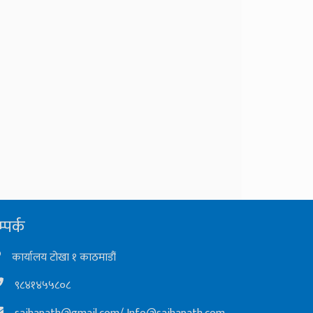
्पर्क
कार्यालय टोखा १ काठमाडौं
९८४१४५५८०८