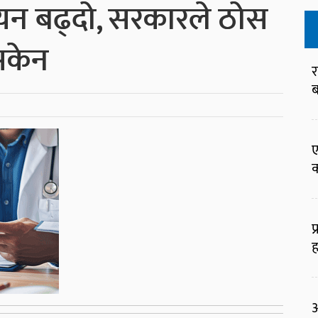
यन बढ्दो, सरकारले ठोस
सकेन
र
ब
ए
क
प
ह
आ