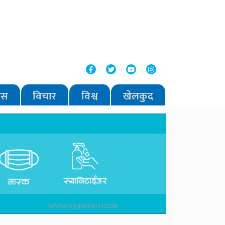
वास
विचार
विश्व
खेलकुद