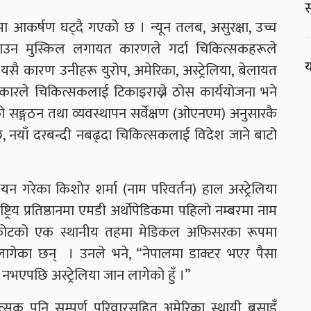
स
ा आकर्षण घट्दै गएको छ । न्यून तलब, असुरक्षा, उच्च
ाउन मुस्किल लगायत कारणले गर्दा चिकित्सकहरूले
य
 यसै कारण उनीहरू युरोप, अमेरिका, अस्ट्रेलिया, बेलायत
कारले चिकित्सकलाई टिकाइराख्ने ठोस कार्ययोजना भने
 सङ्गठन तथा व्यवस्थापन सर्वेक्षण (ओएनएम) अनुसारकै
एको छ, नयाँ दरबन्दी नबढ्दा चिकित्सकलाई विदेश जाने बाटो
गरेका किशोर शर्मा (नाम परिवर्तन) हाल अस्ट्रेलिया
्ट्रिय प्रतिष्ठानमा एमडी अर्थोपेडिकमा पहिलो नम्बरमा नाम
ाकोटको एक स्थानीय तहमा मेडिकल अफिसरका रूपमा
न लागेका छन् । उनले भने, “नेपालमा डाक्टर भएर पैसा
रा नभएपछि अस्ट्रेलिया जान लागेको हुँ ।”
त्सक पनि सम्पूर्ण परिवारसहित अमेरिका स्थायी बसाइँ