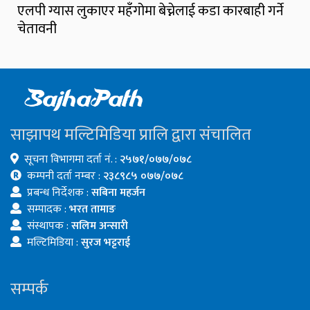
एलपी ग्यास लुकाएर महँगोमा बेच्नेलाई कडा कारबाही गर्ने
चेतावनी
साझापथ मल्टिमिडिया प्रालि द्वारा संचालित
सूचना विभागमा दर्ता नं. :
२५७१/०७७/०७८
कम्पनी दर्ता नम्बर :
२३८९८५ ०७७/०७८
प्रबन्ध निर्देशक :
सबिना महर्जन
सम्पादक :
भरत तामाङ
संस्थापक :
सलिम अन्सारी
मल्टिमिडिया :
सुरज भट्टराई
सम्पर्क