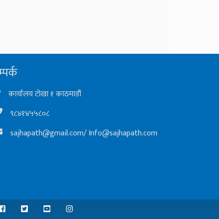
्पर्क
कार्यालय टोखा १ काठमाडौं
९८४१४५५८०८
sajhapath@gmail.com
/
Info@sajhapath.com