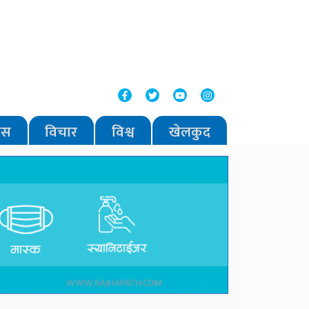
वास
विचार
विश्व
खेलकुद