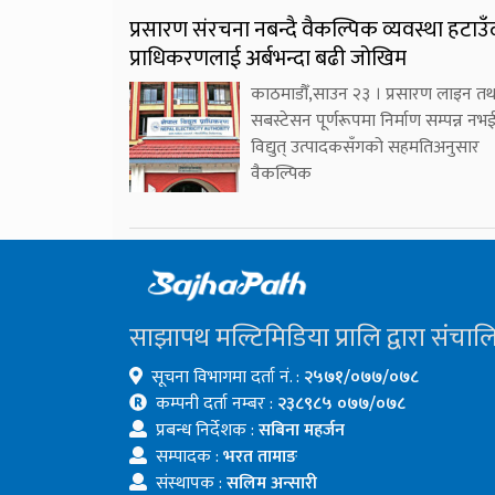
प्रसारण संरचना नबन्दै वैकल्पिक व्यवस्था हटाउँ
प्राधिकरणलाई अर्बभन्दा बढी जोखिम
काठमाडौँ,साउन २३ । प्रसारण लाइन तथ
सबस्टेसन पूर्णरूपमा निर्माण सम्पन्न नभ
विद्युत् उत्पादकसँगको सहमतिअनुसार
वैकल्पिक
साझापथ मल्टिमिडिया प्रालि द्वारा संचाल
सूचना विभागमा दर्ता नं. :
२५७१/०७७/०७८
कम्पनी दर्ता नम्बर :
२३८९८५ ०७७/०७८
प्रबन्ध निर्देशक :
सबिना महर्जन
सम्पादक :
भरत तामाङ
संस्थापक :
सलिम अन्सारी