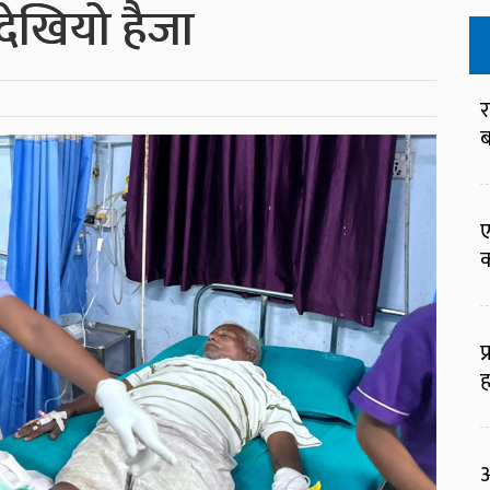
देखियो हैजा
र
ब
ए
क
प
ह
आ