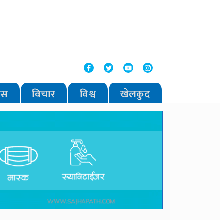
वास
विचार
विश्व
खेलकुद