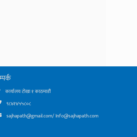
्पर्क
कार्यालय टोखा १ काठमाडौं
९८४१४५५८०८
sajhapath@gmail.com
/
Info@sajhapath.com