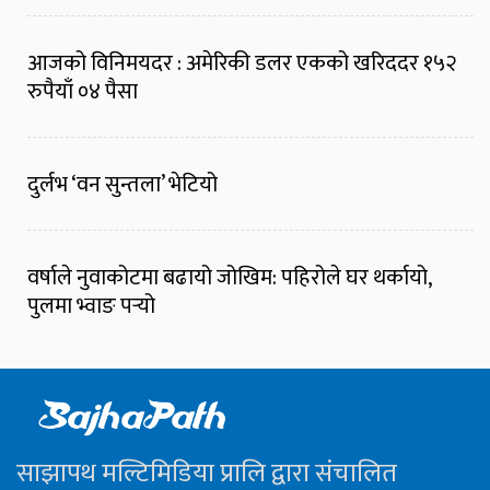
आजको विनिमयदर : अमेरिकी डलर एकको खरिददर १५२
रुपैयाँ ०४ पैसा
दुर्लभ ‘वन सुन्तला’ भेटियो
वर्षाले नुवाकोटमा बढायो जोखिम: पहिरोले घर थर्कायो,
पुलमा भ्वाङ पर्‍यो
साझापथ मल्टिमिडिया प्रालि द्वारा संचालित