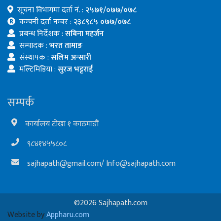
सूचना विभागमा दर्ता नं. :
२५७१/०७७/०७८
कम्पनी दर्ता नम्बर :
२३८९८५ ०७७/०७८
प्रबन्ध निर्देशक :
सबिना महर्जन
सम्पादक :
भरत तामाङ
संस्थापक :
सलिम अन्सारी
मल्टिमिडिया :
सुरज भट्टराई
सम्पर्क
कार्यालय टोखा १ काठमाडौं
९८४१४५५८०८
sajhapath@gmail.com
/
Info@sajhapath.com
©2026 Sajhapath.com
Website by
Appharu.com